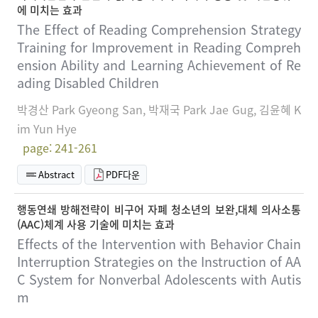
에 미치는 효과
The Effect of Reading Comprehension Strategy
Training for Improvement in Reading Compreh
ension Ability and Learning Achievement of Re
ading Disabled Children
박경산 Park Gyeong San, 박재국 Park Jae Gug, 김윤혜 K
im Yun Hye
page: 241-261
Abstract
PDF다운
행동연쇄 방해전략이 비구어 자폐 청소년의 보완,대체 의사소통
(AAC)체계 사용 기술에 미치는 효과
Effects of the Intervention with Behavior Chain
Interruption Strategies on the Instruction of AA
C System for Nonverbal Adolescents with Autis
m