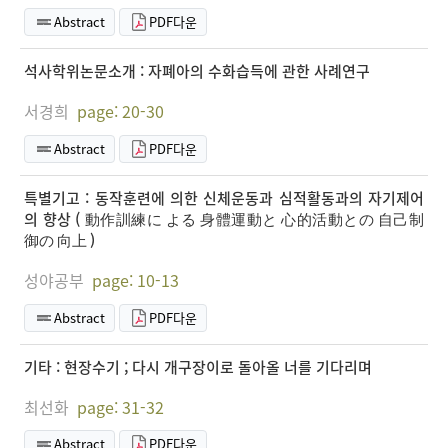
Abstract
PDF다운
석사학위논문소개 : 자폐아의 수화습득에 관한 사례연구
서경희
page: 20-30
Abstract
PDF다운
특별기고 : 동작훈련에 의한 신체운동과 심적활동과의 자기제어
의 향상 ( 動作訓練に よる 身體運動と 心的活動との 自己制
御の 向上 )
성야공부
page: 10-13
Abstract
PDF다운
기타 : 현장수기 ; 다시 개구장이로 돌아올 너를 기다리며
최선화
page: 31-32
Abstract
PDF다운