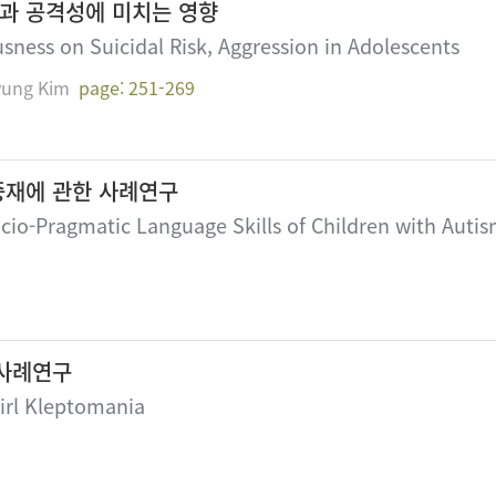
과 공격성에 미치는 영향
usness on Suicidal Risk, Aggression in Adolescents
ung Kim
page: 251-269
중재에 관한 사례연구
ocio-Pragmatic Language Skills of Children with Auti
 사례연구
irl Kleptomania