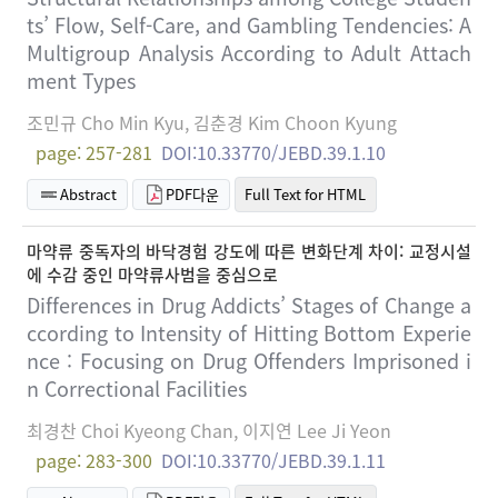
ts’ Flow, Self-Care, and Gambling Tendencies: A
Multigroup Analysis According to Adult Attach
ment Types
조민규 Cho Min Kyu, 김춘경 Kim Choon Kyung
page: 257-281
DOI:10.33770/JEBD.39.1.10
Abstract
PDF다운
Full Text for HTML
마약류 중독자의 바닥경험 강도에 따른 변화단계 차이: 교정시설
에 수감 중인 마약류사범을 중심으로
Differences in Drug Addicts’ Stages of Change a
ccording to Intensity of Hitting Bottom Experie
nce : Focusing on Drug Offenders Imprisoned i
n Correctional Facilities
최경찬 Choi Kyeong Chan, 이지연 Lee Ji Yeon
page: 283-300
DOI:10.33770/JEBD.39.1.11