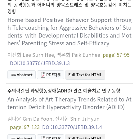
의 공격행동과 어머니의 양육스트레스 및 양육효능감에 미치는
영향
Home-Based Positive Behavior Support throug
h Tele-coaching for Aggressive Behaviors of Stu
dents’ with Developmental Disabilities and Mot
hers’ Parenting Stress and Self-Efficacy
이선희 Lee Surn Hee, 백은희 Paik Eunhee
page: 57-95
DOI:10.33770/JEBD.39.1.3
Abstract
PDF다운
Full Text for HTML
주의력결핍 과잉행동장애(ADHD) 관련 예술치료 연구 동향
An Analysis of Art Therapy Trends Related to At
tention Deficit Hyperactivity Disorder (ADHD)
김다윤 Gim Da Yoon, 신지현 Shin Ji Hyun
page: 97-123
DOI:10.33770/JEBD.39.1.4
Abstract
PDF다운
Full Text for HTML