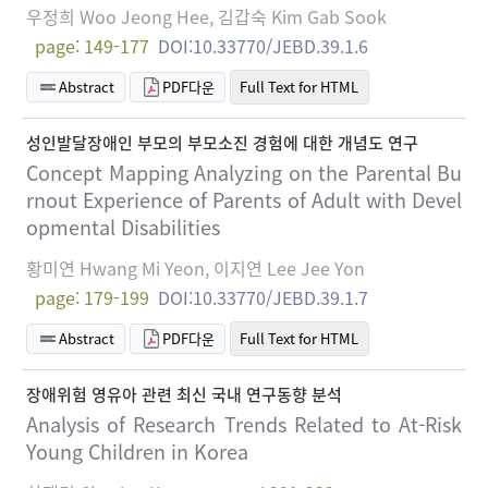
우정희 Woo Jeong Hee, 김갑숙 Kim Gab Sook
page: 149-177
DOI:10.33770/JEBD.39.1.6
Abstract
PDF다운
Full Text for HTML
성인발달장애인 부모의 부모소진 경험에 대한 개념도 연구
Concept Mapping Analyzing on the Parental Bu
rnout Experience of Parents of Adult with Devel
opmental Disabilities
황미연 Hwang Mi Yeon, 이지연 Lee Jee Yon
page: 179-199
DOI:10.33770/JEBD.39.1.7
Abstract
PDF다운
Full Text for HTML
장애위험 영유아 관련 최신 국내 연구동향 분석
Analysis of Research Trends Related to At-Risk
Young Children in Korea