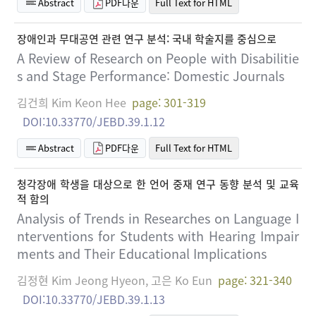
Abstract
PDF다운
Full Text for HTML
장애인과 무대공연 관련 연구 분석: 국내 학술지를 중심으로
A Review of Research on People with Disabilitie
s and Stage Performance: Domestic Journals
김건희 Kim Keon Hee
page: 301-319
DOI:10.33770/JEBD.39.1.12
Abstract
PDF다운
Full Text for HTML
청각장애 학생을 대상으로 한 언어 중재 연구 동향 분석 및 교육
적 함의
Analysis of Trends in Researches on Language I
nterventions for Students with Hearing Impair
ments and Their Educational Implications
김정현 Kim Jeong Hyeon, 고은 Ko Eun
page: 321-340
DOI:10.33770/JEBD.39.1.13