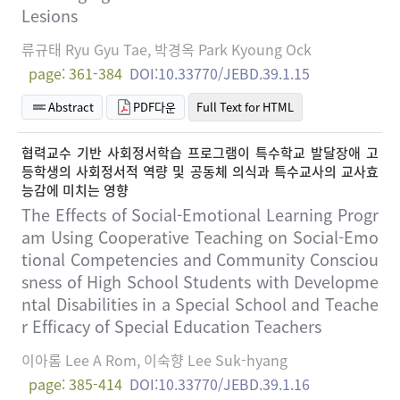
Lesions
류규태 Ryu Gyu Tae, 박경옥 Park Kyoung Ock
page: 361-384
DOI:10.33770/JEBD.39.1.15
Abstract
PDF다운
Full Text for HTML
협력교수 기반 사회정서학습 프로그램이 특수학교 발달장애 고
등학생의 사회정서적 역량 및 공동체 의식과 특수교사의 교사효
능감에 미치는 영향
The Effects of Social-Emotional Learning Progr
am Using Cooperative Teaching on Social-Emo
tional Competencies and Community Consciou
sness of High School Students with Developme
ntal Disabilities in a Special School and Teache
r Efficacy of Special Education Teachers
이아롬 Lee A Rom, 이숙향 Lee Suk-hyang
page: 385-414
DOI:10.33770/JEBD.39.1.16