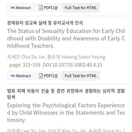
Abstract
PDF다운
Full Text for HTML
장애유아 성교육 실태 및 유아교사의 인식
The Status of Sexuality Education for Early Chil
dhood with Disability and Awareness of Early C
hildhood Teachers
차세진 Cha Se Jin, 황순영 Hwang Soon Young
page: 315-339
DOI:10.33770/JEBD.40.4.15
Abstract
PDF다운
Full Text for HTML
범죄 피해 아동이 진술 및 증언 과정에서 경험하는 심리적 경험
탐색
Exploring the Psychological Factors Experience
d by Child Witnesses in the Statements and Tes
timony
이유재 Lee Yu Jae, 김수진 Kim Su Jin, 송유정 Song Yu J