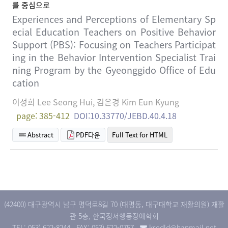
를 중심으로
Experiences and Perceptions of Elementary Sp
ecial Education Teachers on Positive Behavior
Support (PBS): Focusing on Teachers Participat
ing in the Behavior Intervention Specialist Trai
ning Program by the Gyeonggido Office of Edu
cation
이성희 Lee Seong Hui, 김은경 Kim Eun Kyung
page: 385-412
DOI:10.33770/JEBD.40.4.18
Abstract
PDF다운
Full Text for HTML
(42400) 대구광역시 남구 명덕로8길 70 (대명동, 대구대학교 재활의원) 재활
관 5층, 한국정서행동장애학회
TEL: 053) 622-8244
FAX: 053) 622-0757
ksedld@hanmail.net