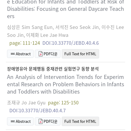
e Education for Infants and Toddlers at Risk of
Disabilities: Focusing on General Daycare Teach
ers
심상은 Sim Sang Eun, 서석진 Seo Seok Jin, 이수진 Lee
Soo Jin, 이제화 Lee Jae Hwa
page: 111-124
DOI:10.33770/JEBD.40.4.6
Abstract
PDF다운
Full Text for HTML
장애영유아 문제행동 중재관련 실험연구 동향 분석
An Analysis of Intervention Trends for Experim
ental Research on Problem Behaviors in Infants
and Toddlers with Disabilities
조재규 Jo Jae Gyu
page: 125-150
DOI:10.33770/JEBD.40.4.7
Abstract
PDF다운
Full Text for HTML