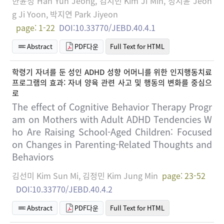
한윤정 Han Yun Jeong, 김지민 Kim Ji Min, 정지윤 Jeon
g Ji Yoon, 박지연 Park Jiyeon
page: 1-22
DOI:10.33770/JEBD.40.4.1
Abstract
PDF다운
Full Text for HTML
학령기 자녀를 둔 성인 ADHD 성향 어머니를 위한 인지행동치료
프로그램의 효과: 자녀 양육 관련 사고 및 행동의 변화를 중심으
로
The effect of Cognitive Behavior Therapy Progr
am on Mothers with Adult ADHD Tendencies W
ho Are Raising School-Aged Children: Focused
on Changes in Parenting-Related Thoughts and
Behaviors
김선미 Kim Sun Mi, 김정민 Kim Jung Min
page: 23-52
DOI:10.33770/JEBD.40.4.2
Abstract
PDF다운
Full Text for HTML