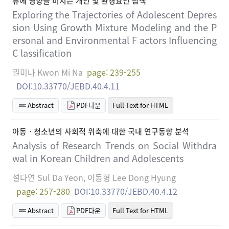
류에 영향을 미치는 개인 및 환경요인 탐색
Exploring the Trajectories of Adolescent Depres
sion Using Growth Mixture Modeling and the P
ersonal and Environmental F actors Influencing
C lassification
권미나 Kwon Mi Na
page: 239-255
DOI:10.33770/JEBD.40.4.11
Abstract
PDF다운
Full Text for HTML
아동ㆍ청소년의 사회적 위축에 대한 국내 연구동향 분석
Analysis of Research Trends on Social Withdra
wal in Korean Children and Adolescents
설다연 Sul Da Yeon, 이동형 Lee Dong Hyung
page: 257-280
DOI:10.33770/JEBD.40.4.12
Abstract
PDF다운
Full Text for HTML