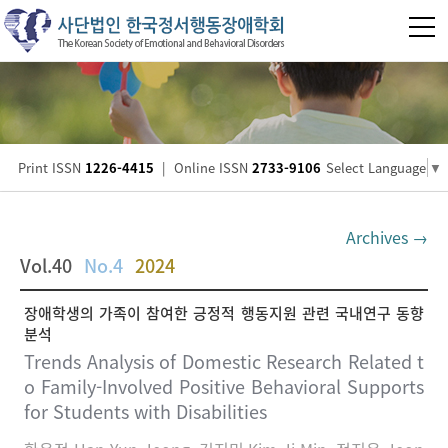
Print ISSN
1226-4415
|
Online ISSN
2733-9106
Select Language
▼
Archives →
Vol.40
No.4
2024
장애학생의 가족이 참여한 긍정적 행동지원 관련 국내연구 동향
분석
Trends Analysis of Domestic Research Related t
o Family-Involved Positive Behavioral Supports
for Students with Disabilities