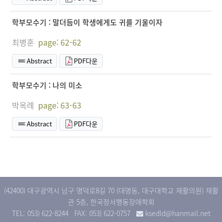
학부모수기 : 말더듬이 학생에게도 귀를 기울이자
최병훈
page: 62-62
Abstract
PDF다운
학부모수기 : 나의 미소
박옥례
page: 63-63
Abstract
PDF다운
(42400) 대구광역시 남구 명덕로8길 70 (대명동, 대구대학교 재활의원) 재활
관 5층, 한국정서행동장애학회
TEL: 053) 622-8244
FAX: 053) 622-0757
ksedld@hanmail.net