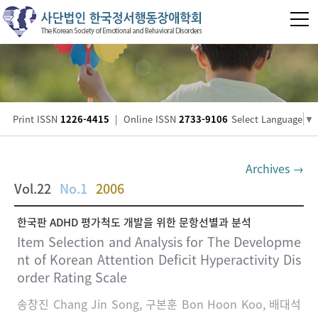
Print ISSN
1226-4415
|
Online ISSN
2733-9106
Select Language
▼
Archives →
Vol.22
No.1
2006
한국판 ADHD 평가척도 개발을 위한 문항선별과 분석
Item Selection and Analysis for The Developme
nt of Korean Attention Deficit Hyperactivity Dis
order Rating Scale
송창진 Chang Jin Song, 구본훈 Bon Hoon Koo, 배대석