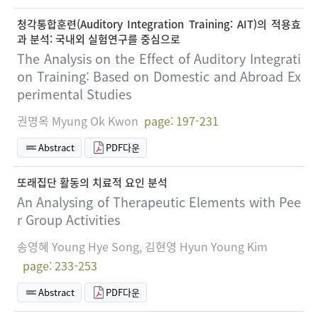
청각통합훈련(Auditory Integration Training: AIT)의 적용효
과 분석: 국내외 실험연구를 중심으로
The Analysis on the Effect of Auditory Integrati
on Training: Based on Domestic and Abroad Ex
perimental Studies
권명옥 Myung Ok Kwon
page: 197-231
Abstract
PDF다운
또래집단 활동의 치료적 요인 분석
An Analysing of Therapeutic Elements with Pee
r Group Activities
송영혜 Young Hye Song, 김현영 Hyun Young Kim
page: 233-253
Abstract
PDF다운