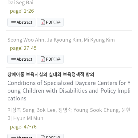
Dai Seg Bai
page: 1-26
Abstract
PDF다운
Seong Woo Ahn, Ja Kyoung Kim, Mi Kyung Kim
page: 27-45
Abstract
PDF다운
장애아동 보육시설의 실태와 보육정책적 함의
Conditions of Specialized Daycare Centers for Y
oung Children with Disabilities and Policy Impli
cations
이상복 Sang Bok Lee, 정영숙 Young Sook Chung, 문현
미 Hyun Mi Mun
page: 47-76
Abstract
PDF다운