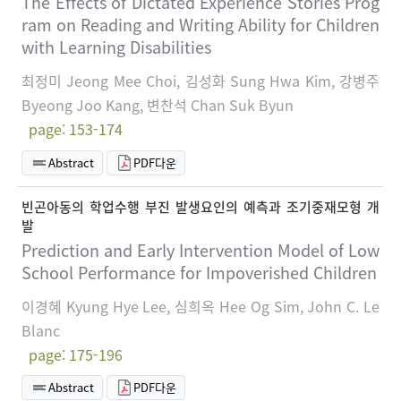
The Effects of Dictated Experience Stories Prog
ram on Reading and Writing Ability for Children
with Learning Disabilities
최정미 Jeong Mee Choi, 김성화 Sung Hwa Kim, 강병주
Byeong Joo Kang, 변찬석 Chan Suk Byun
page: 153-174
Abstract
PDF다운
빈곤아동의 학업수행 부진 발생요인의 예측과 조기중재모형 개
발
Prediction and Early Intervention Model of Low
School Performance for Impoverished Children
이경혜 Kyung Hye Lee, 심희옥 Hee Og Sim, John C. Le
Blanc
page: 175-196
Abstract
PDF다운