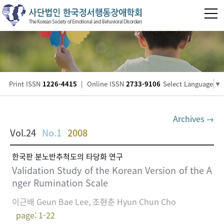
Print ISSN
1226-4415
|
Online ISSN
2733-9106
Select Language
▼
Archives →
Vol.24
No.1
2008
한국판 분노반추척도의 타당화 연구
Validation Study of the Korean Version of the A
nger Rumination Scale
이근배 Geun Bae Lee, 조현춘 Hyun Chun Cho
page: 1-22