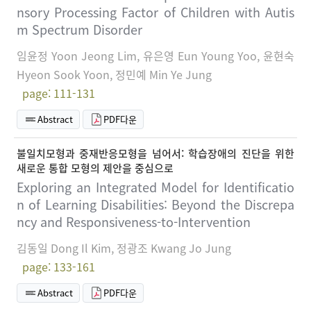
nsory Processing Factor of Children with Autis
m Spectrum Disorder
임윤정 Yoon Jeong Lim, 유은영 Eun Young Yoo, 윤현숙
Hyeon Sook Yoon, 정민예 Min Ye Jung
page: 111-131
Abstract
PDF다운
불일치모형과 중재반응모형을 넘어서: 학습장애의 진단을 위한
새로운 통합 모형의 제안을 중심으로
Exploring an Integrated Model for Identificatio
n of Learning Disabilities: Beyond the Discrepa
ncy and Responsiveness-to-Intervention
김동일 Dong Il Kim, 정광조 Kwang Jo Jung
page: 133-161
Abstract
PDF다운