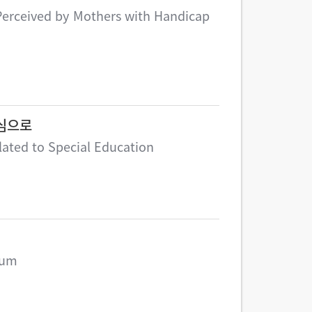
 Perceived by Mothers with Handicap
중심으로
lated to Special Education
lum