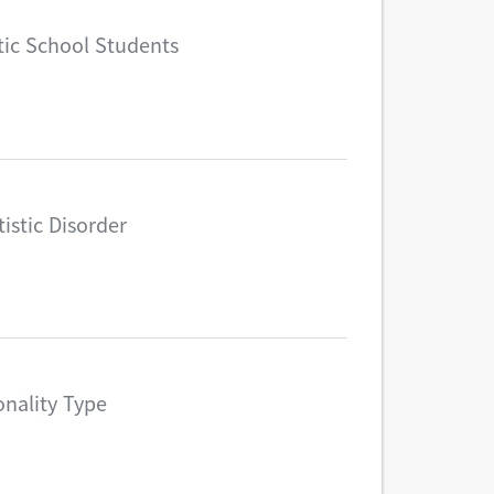
tic School Students
istic Disorder
onality Type