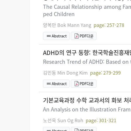
The Causal Relationship among Fami
ped Children
양복만 Bok Mann Yang
page: 257-278
Abstract
PDF다운
ADHD의 연구 동향: 한국학술진흥재
Research Trend of ADHD: Based on t
김민동 Min Dong Kim
page: 279-299
Abstract
PDF다운
기본교육과정 수학 교과서의 화보 처
An Analysis on the Illustration Fr
노선옥 Sun Og Roh
page: 301-321
Abstract
PDF다운