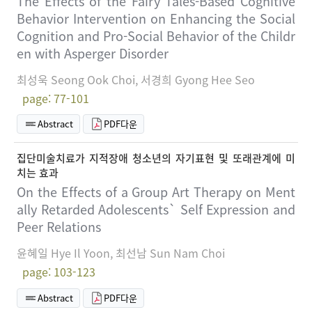
The Effects of the Fairy Tales-Based Cognitive
Behavior Intervention on Enhancing the Social
Cognition and Pro-Social Behavior of the Childr
en with Asperger Disorder
최성욱 Seong Ook Choi, 서경희 Gyong Hee Seo
page: 77-101
Abstract
PDF다운
집단미술치료가 지적장애 청소년의 자기표현 및 또래관계에 미
치는 효과
On the Effects of a Group Art Therapy on Ment
ally Retarded Adolescents` Self Expression and
Peer Relations
윤혜일 Hye Il Yoon, 최선남 Sun Nam Choi
page: 103-123
Abstract
PDF다운