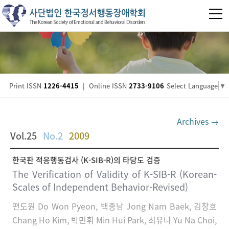
Print ISSN
1226-4415
|
Online ISSN
2733-9106
Select Language
▼
Archives →
Vol.25
No.2
2009
한국판 적응행동검사 (K-SIB-R)의 타당도 검증
The Verification of Validity of K-SIB-R (Korean-
Scales of Independent Behavior-Revised)
편도원 Do Won Pyeon, 백종남 Jong Nam Baek, 김창호
Chang Ho Kim, 박민휘 Min Hui Park, 최유나 Yu Na Choi,