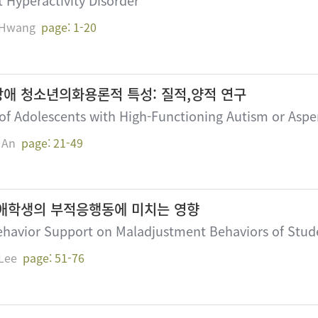
t Hyperactivity Disorder
 Hwang
page: 1-20
애 청소년의화용론적 특성: 질적,양적 연구
 of Adolescents with High-Functioning Autism or Aspe
 An
page: 21-49
애학생의 부적응행동에 미치는 영향
Behavior Support on Maladjustment Behaviors of Stude
Lee
page: 51-76