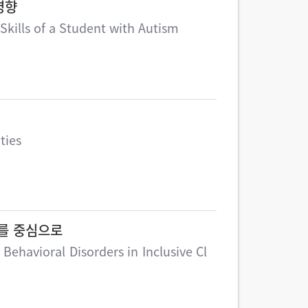
영향
kills of a Student with Autism
ties
과를 중심으로
ehavioral Disorders in Inclusive Cl