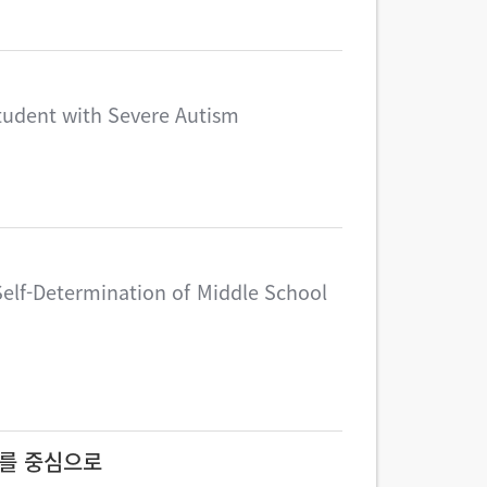
Student with Severe Autism
Self-Determination of Middle School
례를 중심으로