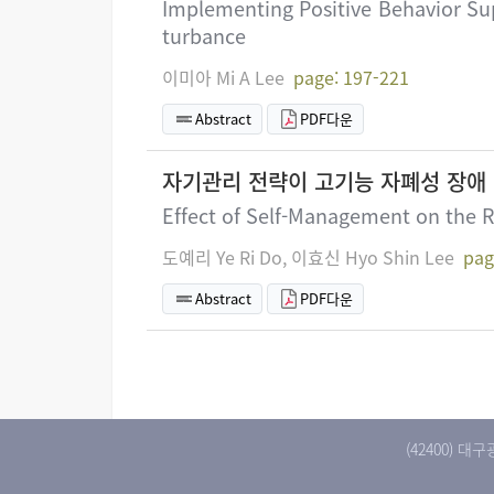
Implementing Positive Behavior Su
turbance
이미아 Mi A Lee
page: 197-221
Abstract
PDF다운
자기관리 전략이 고기능 자폐성 장애
Effect of Self-Management on the Ro
도예리 Ye Ri Do, 이효신 Hyo Shin Lee
pag
Abstract
PDF다운
(42400) 