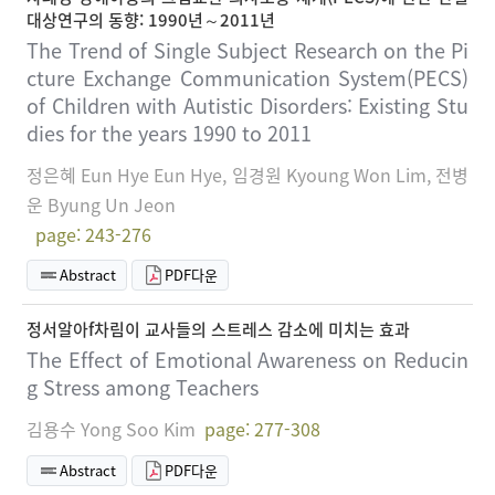
대상연구의 동향: 1990년～2011년
The Trend of Single Subject Research on the Pi
cture Exchange Communication System(PECS)
of Children with Autistic Disorders: Existing Stu
dies for the years 1990 to 2011
정은혜 Eun Hye Eun Hye, 임경원 Kyoung Won Lim, 전병
운 Byung Un Jeon
page: 243-276
Abstract
PDF다운
정서알아f차림이 교사들의 스트레스 감소에 미치는 효과
The Effect of Emotional Awareness on Reducin
g Stress among Teachers
김용수 Yong Soo Kim
page: 277-308
Abstract
PDF다운