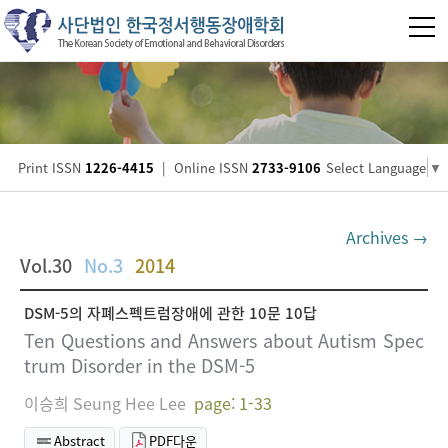
Print ISSN
1226-4415
|
Online ISSN
2733-9106
Select Language
▼
Archives →
Vol.30
No.3
2014
DSM-5의 자폐스펙트럼장애에 관한 10문 10답
Ten Questions and Answers about Autism Spec
trum Disorder in the DSM-5
이승희 Seung Hee Lee
page: 1-33
Abstract
PDF다운