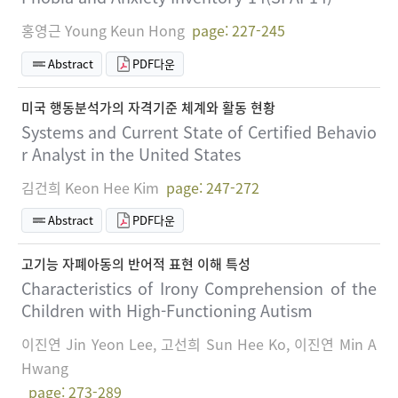
홍영근 Young Keun Hong
page: 227-245
Abstract
PDF다운
미국 행동분석가의 자격기준 체계와 활동 현황
Systems and Current State of Certified Behavio
r Analyst in the United States
김건희 Keon Hee Kim
page: 247-272
Abstract
PDF다운
고기능 자폐아동의 반어적 표현 이해 특성
Characteristics of Irony Comprehension of the
Children with High-Functioning Autism
이진연 Jin Yeon Lee, 고선희 Sun Hee Ko, 이진연 Min A
Hwang
page: 273-289