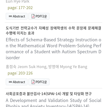
Eun Hye Park
page: 177-202
Abstract
PDF다운
도식기반 전략교수가 자폐성 장애학생의 수학 문장제 문제해결
수행에 미치는 효과
Effects of Schema-Based Strategy Instruction o
n the Mathematical Word Problem-Solving Perf
ormance of a Student with Autism Spectrum D
isorder
홍점숙 Jeom Suk Hong, 방명애 Myong Ye Bang
page: 203-226
Abstract
PDF다운
사회공포증과 불안검사-14(SPAI-14) 개발 및 타당화 연구
A Development and Validation Study of Social
Phobia and Anxiety Inventory-14(SPAI-14)