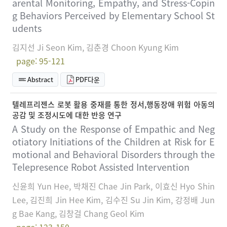
arental Monitoring, Empathy, and Stress-Copin
g Behaviors Perceived by Elementary School St
udents
김지선 Ji Seon Kim, 김춘경 Choon Kyung Kim
page: 95-121
Abstract
PDF다운
텔레프리젠스 로봇 활용 중재를 통한 정서,행동장애 위험 아동의
공감 및 조정시도에 대한 반응 연구
A Study on the Response of Empathic and Neg
otiatory Initiations of the Children at Risk for E
motional and Behavioral Disorders through the
Telepresence Robot Assisted Intervention
신윤희 Yun Hee, 박채진 Chae Jin Park, 이효신 Hyo Shin
Lee, 김진희 Jin Hee Kim, 김수진 Su Jin Kim, 강정배 Jun
g Bae Kang, 김창걸 Chang Geol Kim