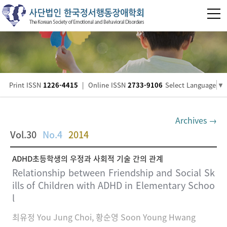
Print ISSN
1226-4415
|
Online ISSN
2733-9106
Select Language
▼
Archives →
Vol.30
No.4
2014
ADHD초등학생의 우정과 사회적 기술 간의 관계
Relationship between Friendship and Social Sk
ills of Children with ADHD in Elementary Schoo
l
최유정 You Jung Choi, 황순영 Soon Young Hwang