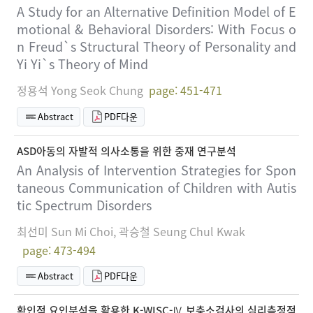
A Study for an Alternative Definition Model of E
motional & Behavioral Disorders: With Focus o
n Freud`s Structural Theory of Personality and
Yi Yi`s Theory of Mind
정용석 Yong Seok Chung
page: 451-471
Abstract
PDF다운
ASD아동의 자발적 의사소통을 위한 중재 연구분석
An Analysis of Intervention Strategies for Spon
taneous Communication of Children with Autis
tic Spectrum Disorders
최선미 Sun Mi Choi, 곽승철 Seung Chul Kwak
page: 473-494
Abstract
PDF다운
확인적 요인분석을 활용한 K-WISC-Ⅳ 보충소검사의 심리측정적