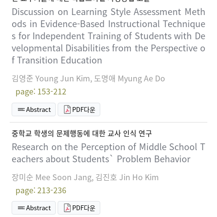
Discussion on Learning Style Assessment Meth
ods in Evidence-Based Instructional Technique
s for Independent Training of Students with De
velopmental Disabilities from the Perspective o
f Transition Education
김영준 Young Jun Kim, 도명애 Myung Ae Do
page: 153-212
Abstract
PDF다운
중학교 학생의 문제행동에 대한 교사 인식 연구
Research on the Perception of Middle School T
eachers about Students` Problem Behavior
장미순 Mee Soon Jang, 김진호 Jin Ho Kim
page: 213-236
Abstract
PDF다운