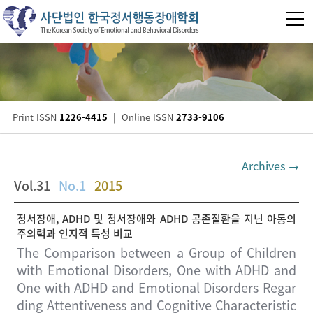
Print ISSN
1226-4415
|
Online ISSN
2733-9106
Archives →
Vol.31
No.1
2015
정서장애, ADHD 및 정서장애와 ADHD 공존질환을 지닌 아동의
주의력과 인지적 특성 비교
The Comparison between a Group of Children
with Emotional Disorders, One with ADHD and
One with ADHD and Emotional Disorders Regar
ding Attentiveness and Cognitive Characteristic