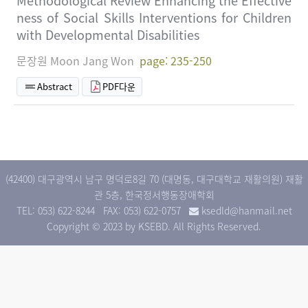
Methodological Review Enhancing the Effective
ness of Social Skills Interventions for Children
with Developmental Disabilities
문장원 Moon Jang Won
page: 235-250
Abstract
PDF다운
(42400) 대구광역시 남구 명덕로8길 70 (대명동, 대구대학교 재활의원) 재활
관 5층, 한국정서행동장애학회
TEL: 053) 622-8244
FAX: 053) 622-0757
ksedld@hanmail.net
Copyright © 2023 by KSEBD. All Rights Reserved.