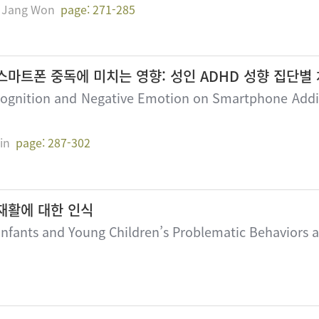
 Jang Won
page: 271-285
마트폰 중독에 미치는 영향: 성인 ADHD 성향 집단별
-Cognition and Negative Emotion on Smartphone Addic
in
page: 287-302
재활에 대한 인식
Infants and Young Children’s Problematic Behaviors a