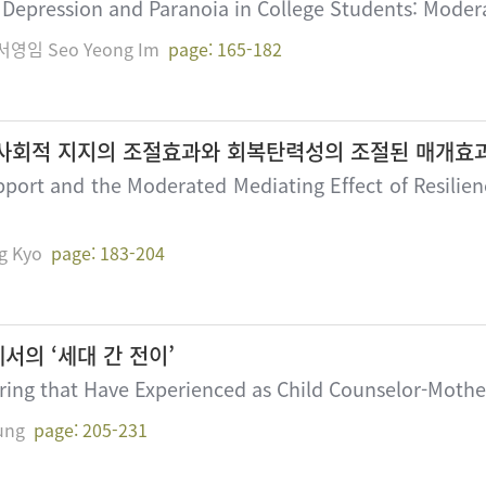
 Depression and Paranoia in College Students: Modera
 서영임 Seo Yeong Im
page: 165-182
사회적 지지의 조절효과와 회복탄력성의 조절된 매개효
pport and the Moderated Mediating Effect of Resilien
g Kyo
page: 183-204
의 ‘세대 간 전이’
ring that Have Experienced as Child Counselor-Mothe
ung
page: 205-231