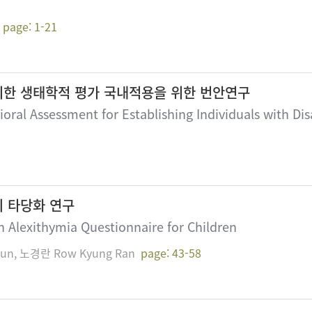
page: 1-21
한 생태학적 평가 국내적용을 위한 번안연구
oral Assessment for Establishing Individuals with Disa
 타당화 연구
an Alexithymia Questionnaire for Children
oun, 노경란 Row Kyung Ran
page: 43-58