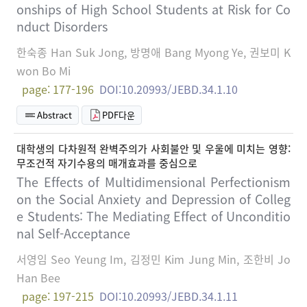
onships of High School Students at Risk for Co
nduct Disorders
한숙종 Han Suk Jong, 방명애 Bang Myong Ye, 권보미 K
won Bo Mi
page: 177-196
DOI:10.20993/JEBD.34.1.10
Abstract
PDF다운
대학생의 다차원적 완벽주의가 사회불안 및 우울에 미치는 영향:
무조건적 자기수용의 매개효과를 중심으로
The Effects of Multidimensional Perfectionism
on the Social Anxiety and Depression of Colleg
e Students: The Mediating Effect of Unconditio
nal Self-Acceptance
서영임 Seo Yeung Im, 김정민 Kim Jung Min, 조한비 Jo
Han Bee
page: 197-215
DOI:10.20993/JEBD.34.1.11