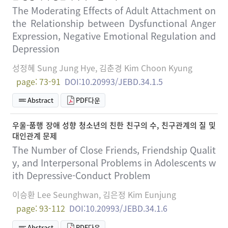
The Moderating Effects of Adult Attachment on
the Relationship between Dysfunctional Anger
Expression, Negative Emotional Regulation and
Depression
성정혜 Sung Jung Hye, 김춘경 Kim Choon Kyung
page: 73-91
DOI:10.20993/JEBD.34.1.5
Abstract
PDF다운
우울-품행 장애 성향 청소년의 친한 친구의 수, 친구관계의 질 및
대인관계 문제
The Number of Close Friends, Friendship Qualit
y, and Interpersonal Problems in Adolescents w
ith Depressive-Conduct Problem
이승환 Lee Seunghwan, 김은정 Kim Eunjung
page: 93-112
DOI:10.20993/JEBD.34.1.6
Abstract
PDF다운