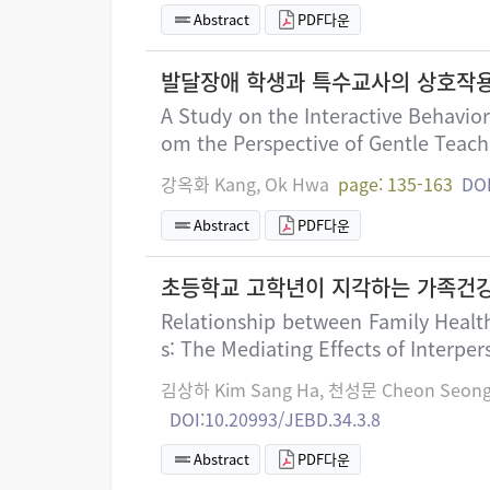
Abstract
PDF다운
발달장애 학생과 특수교사의 상호작용
A Study on the Interactive Behavior
om the Perspective of Gentle Teach
강옥화 Kang, Ok Hwa
page: 135-163
DOI
Abstract
PDF다운
초등학교 고학년이 지각하는 가족건강
Relationship between Family Healt
s: The Mediating Effects of Interper
김상하 Kim Sang Ha, 천성문 Cheon Seong
DOI:10.20993/JEBD.34.3.8
Abstract
PDF다운