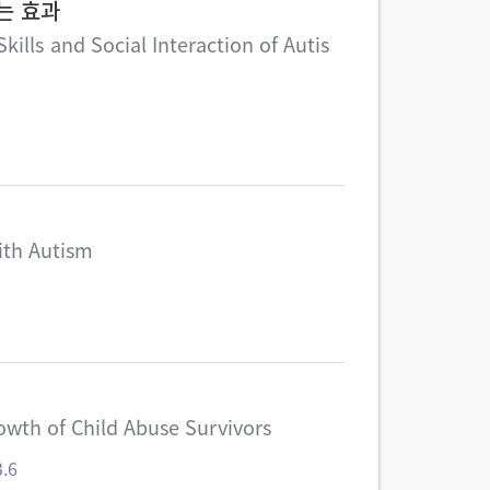
는 효과
lls and Social Interaction of Autis
ith Autism
owth of Child Abuse Survivors
.6