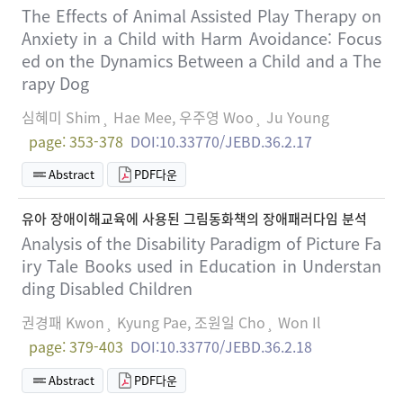
The Effects of Animal Assisted Play Therapy on
Anxiety in a Child with Harm Avoidance: Focus
ed on the Dynamics Between a Child and a The
rapy Dog
심혜미 Shim¸ Hae Mee, 우주영 Woo¸ Ju Young
page: 353-378
DOI:10.33770/JEBD.36.2.17
Abstract
PDF다운
유아 장애이해교육에 사용된 그림동화책의 장애패러다임 분석
Analysis of the Disability Paradigm of Picture Fa
iry Tale Books used in Education in Understan
ding Disabled Children
권경패 Kwon¸ Kyung Pae, 조원일 Cho¸ Won Il
page: 379-403
DOI:10.33770/JEBD.36.2.18
Abstract
PDF다운