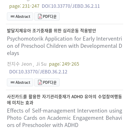
page: 231-247
DOI:10.33770/JEBD.36.2.11
Abstract
PDF다운
발달지체유아 조기중재를 위한 심리운동 적용방안
Psychomotorik Application for Early Interventri
on of Preschool Children with Developmental D
elays
전지수 Jeon¸ Ji Su
page: 249-265
DOI:10.33770/JEBD.36.2.12
Abstract
PDF다운
사진카드를 활용한 자기관리중재가 ADHD 유아의 수업참여행동
에 미치는 효과
Effects of Self-management Intervention using
Photo Cards on Academic Engagement Behavi
ors of Preschooler with ADHD