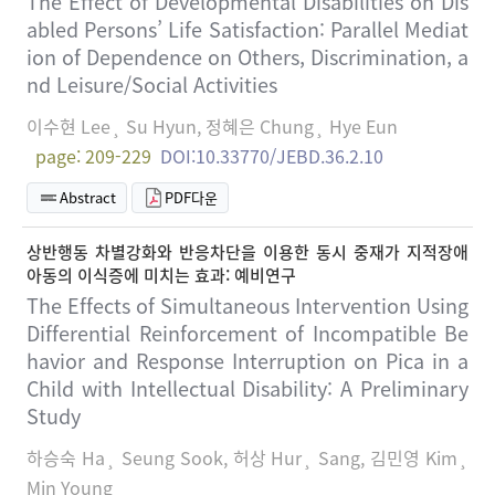
The Effect of Developmental Disabilities on Dis
abled Persons’ Life Satisfaction: Parallel Mediat
ion of Dependence on Others, Discrimination, a
nd Leisure/Social Activities
이수현 Lee¸ Su Hyun, 정혜은 Chung¸ Hye Eun
page: 209-229
DOI:10.33770/JEBD.36.2.10
Abstract
PDF다운
상반행동 차별강화와 반응차단을 이용한 동시 중재가 지적장애
아동의 이식증에 미치는 효과: 예비연구
The Effects of Simultaneous Intervention Using
Differential Reinforcement of Incompatible Be
havior and Response Interruption on Pica in a
Child with Intellectual Disability: A Preliminary
Study
하승숙 Ha¸ Seung Sook, 허상 Hur¸ Sang, 김민영 Kim¸
Min Young