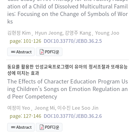
ation of a Child of Dissolved Multicultural Famil
ies: Focusing on the Change of Symbols of Wor
ks
김현정 Kim¸ Hyun Jeong, 강영주 Kang¸ Young Joo
page: 101-126
DOI:10.33770/JEBD.36.2.5
Abstract
PDF다운
동요를 활용한 인성교육프로그램이 유아의 정서조절과 또래유능
성에 미치는 효과
The Effects of Character Education Program Us
ing Children's Songs on Emotion Regulation an
d Peer Competency
여정미 Yeo¸ Jeong Mi, 이수진 Lee Soo Jin
page: 127-146
DOI:10.33770/JEBD.36.2.6
Abstract
PDF다운