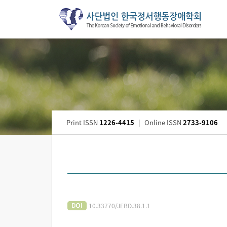
Print ISSN
1226-4415
|
Online ISSN
2733-9106
10.33770/JEBD.38.1.1