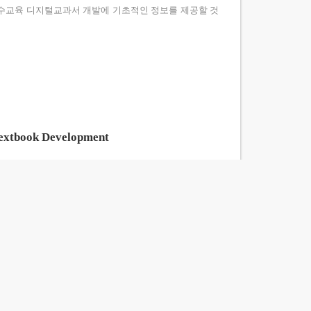
특수교육 디지털교과서 개발에 기초적인 정보를 제공할 것
 Textbook Development
 digital textbook’s development. Participants of this study
ed a focus group interview through the semi-structured in
n was low. Teachers demanded the improvement of e-textbooks t
e special education that enable blended learning and activ
on based on universal design for learning, the archive syste
tal textbooks for special education.