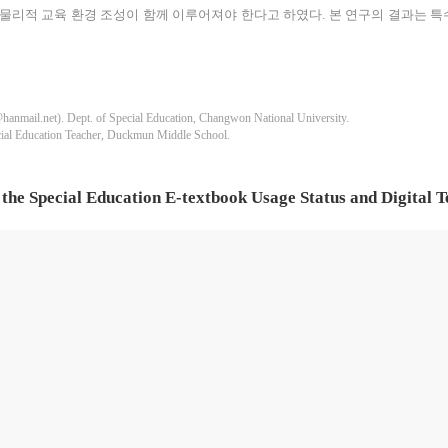
 물리적 교육 환경 조성이 함께 이루어져야 한다고 하였다. 본 연구의 결과는 
). Dept. of Special Education, Changwon National University.
ducation Teacher, Duckmun Middle School.
 the Special Education E-textbook Usage Status and Digital
ducation teachers’ perception on the special education e-textbook usages status, and
nd secondary schools in Gyeongnam, Busan, Ulsan, and Jeonnam. The study conduct
pecial education were difficult to use in the educational field, and their utilizatio
ning materials. Second, teachers argued the development of digital textbooks for th
the development of digital textbooks, the considerations were curriculum reorganizati
e results of this study will provide lots of information on the development of digi