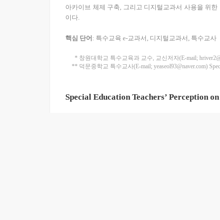
아카이브 체제 구축, 그리고 디지털교과서 사용을 위한
이다.
핵심 단어
: 특수교육 e-교과서, 디지털교과서, 특수교사
* 창원대학교 특수교육과 교수, 교신저자(E-mail; hriver2@hanmail.net
** 덕문중학교 특수교사(E-mail; yeaseol93@naver.com) Special E
Special Education Teachers’ Perception on
Han, Kyung Im · Jeong, Ye Seol
Abstract
The purpose of this study was to analyze the use special e
were 14 special education teachers from the elementary a
terview. As a result of this study, first, e-textbooks for s
o enable the textbook reconstruction and remaking of lear
ity-oriented classes using realistic materials. Third, for 
m, and physical educational environment for using them. Th